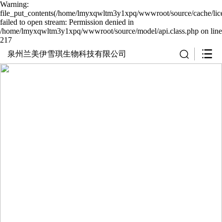
Warning:
file_put_contents(/home/lmyxqwltm3y1xpq/wwwroot/source/cache/lic
failed to open stream: Permission denied in
/home/lmyxqwltm3y1xpq/wwwroot/source/model/api.class.php on line
217
泉州兰美伊雪琪生物科技有限公司