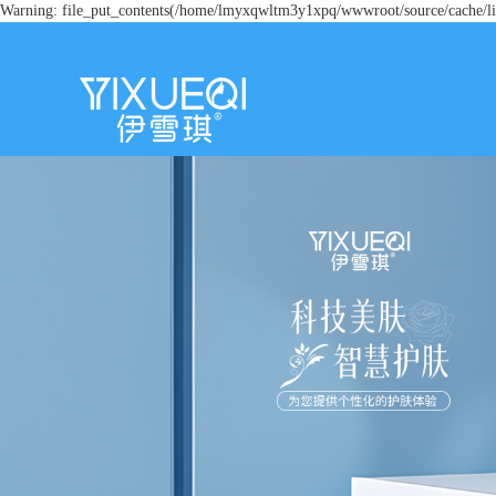
Warning: file_put_contents(/home/lmyxqwltm3y1xpq/wwwroot/source/cache/lic