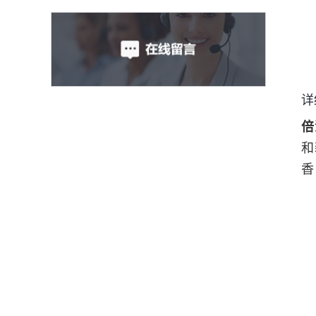
详
倍
和
香