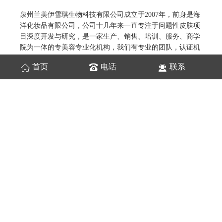
泉州兰美伊雪琪生物科技有限公司成立于2007年，前身是海
洋化妆品有限公司，公司十几年来一直专注于问题性皮肤项
目深度开发与研究，是一家生产、销售、培训、服务、商学
院为一体的专美容专业化机构，我们有专业的团队，认证机
构和质量检测，且丰富的一线临床经验，公司凭借技术和贴
首页
电话
联系
心的服务，在消费者心中拥有不可磨灭的地位，深受广大消
费者好评，成为消费者值得信赖的皮肤管理机构，业内也是
口碑声誉极好，旗下主要拥有自主伊雪琪品牌，以补水、修
复、保养为主专业化护肤，锁住女性皮肤里流失的精华，由
里到外自然健康，绽放美的纯净与脱俗!一直以来公司以合
作共赢、用心服务的理念，致力于帮助更多中国女性解决面
部问题，重塑自信与美丽！公司汇集了一批技能过硬的策划
团队、销售精英、技术培训导师、售后服务团队以及线上线
下会员管理系统为广大的代理商、特约加盟店提供现代化的
经营管理、专业的面部美容知识、操作技术等专业化的系统
化培训！经过公司的不断的发展，全国加盟连锁店不断扩增
中，目前的业务已拓展到国外如韩国、泰国等。