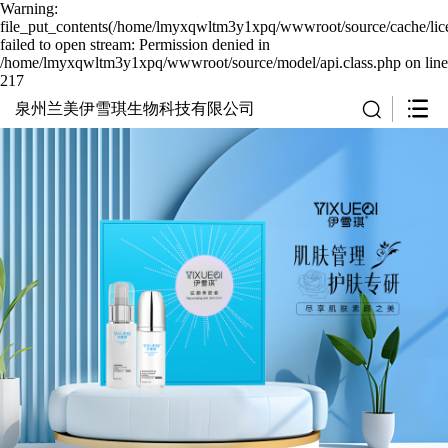
Warning:
file_put_contents(/home/lmyxqwltm3y1xpq/wwwroot/source/cache/lic
failed to open stream: Permission denied in
/home/lmyxqwltm3y1xpq/wwwroot/source/model/api.class.php on line
217
泉州兰美伊雪琪生物科技有限公司