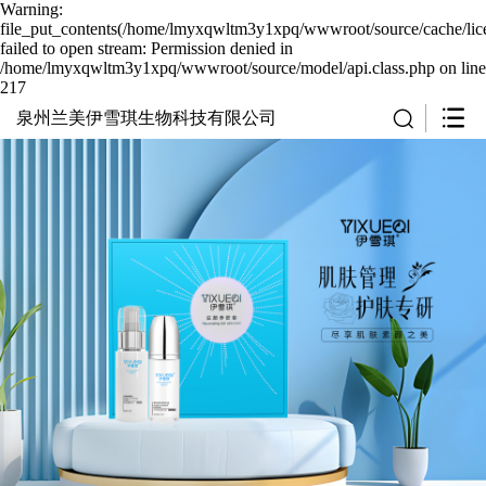
Warning:
file_put_contents(/home/lmyxqwltm3y1xpq/wwwroot/source/cache/lic
failed to open stream: Permission denied in
/home/lmyxqwltm3y1xpq/wwwroot/source/model/api.class.php on line
217
泉州兰美伊雪琪生物科技有限公司