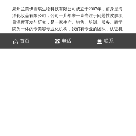
泉州兰美伊雪琪生物科技有限公司成立于2007年，前身是海
洋化妆品有限公司，公司十几年来一直专注于问题性皮肤项
目深度开发与研究，是一家生产、销售、培训、服务、商学
院为一体的专美容专业化机构，我们有专业的团队，认证机
构和质量检测，且丰富的一线临床经验，公司凭借技术和贴
首页
电话
联系
心的服务，在消费者心中拥有不可磨灭的地位，深受广大消
费者好评，成为消费者值得信赖的皮肤管理机构，业内也是
口碑声誉极好，旗下主要拥有自主伊雪琪品牌，以补水、修
复、保养为主专业化护肤，锁住女性皮肤里流失的精华，由
里到外自然健康，绽放美的纯净与脱俗!一直以来公司以合
作共赢、用心服务的理念，致力于帮助更多中国女性解决面
部问题，重塑自信与美丽！公司汇集了一批技能过硬的策划
团队、销售精英、技术培训导师、售后服务团队以及线上线
下会员管理系统为广大的代理商、特约加盟店提供现代化的
经营管理、专业的面部美容知识、操作技术等专业化的系统
化培训！经过公司的不断的发展，全国加盟连锁店不断扩增
中，目前的业务已拓展到国外如韩国、泰国等。